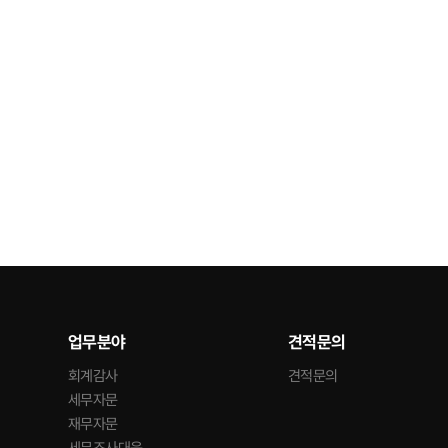
업무분야
견적문의
회계감사
견적문의
세무자문
재무자문
세무조사대응