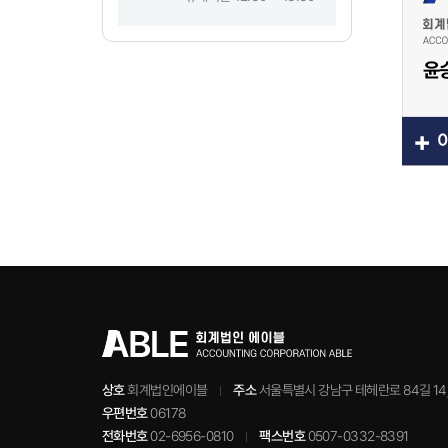
견적문의
윤
+
상호
회계법인에이블
주소
서울특별시 강남구 테헤란로 84길 14,
우편번호
06178
전화번호
02-6956-0810
팩스번호
0507-0332-8391